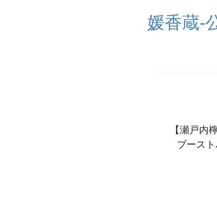
媛香蔵-
【瀬戸内檸
ブースト