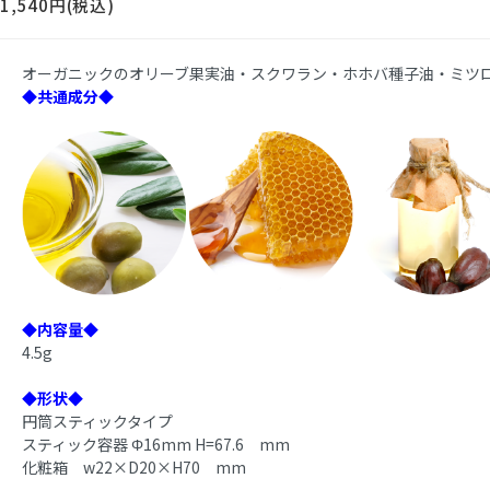
1,540円(税込)
オーガニックのオリーブ果実油・スクワラン・ホホバ種子油・ミツ
◆共通成分◆
◆内容量◆
4.5g
◆形状◆
円筒スティックタイプ
スティック容器 Φ16mm H=67.6 mm
化粧箱 w22×D20×H70 mm