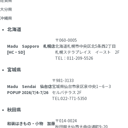
佐賀県
大分県
沖縄県
北海道
〒060-0005
Madu Sapporo 札幌店
北海道札幌市中央区北5条西2丁目
[HC・SD]
札幌ステラプレイス イースト 2F
TEL：011-209-5526
宮城県
〒981-3133
Madu Sendai 仙台店
宮城県仙台市泉区泉中央1－6－3
POPUP 2026/7/4-7/26
セルバテラス 2F
TEL:022-771-5350
秋田県
〒014-0024
和装はきもの・小物 加藤
秋田県大仙市大曲中通町9-20