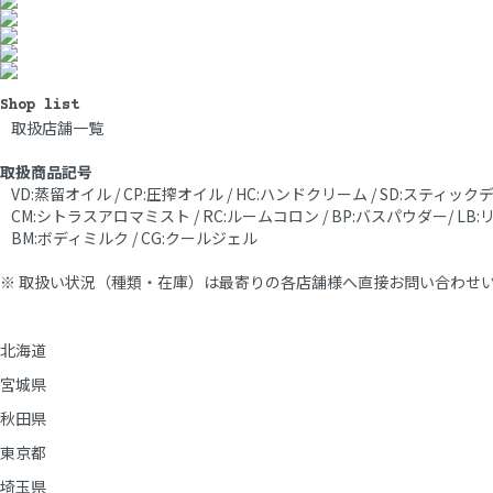
Shop list
取扱店舗一覧
取扱商品記号
VD:蒸留オイル / CP:圧搾オイル / HC:ハンドクリーム / SD:スティ
CM:シトラスアロマミスト / RC:ルームコロン / BP:バスパウダー/ LB
BM:ボディミルク / CG:クールジェル
※ 取扱い状況（種類・在庫）は最寄りの各店舗様へ直接お問い合わせ
北海道
宮城県
秋田県
東京都
埼玉県