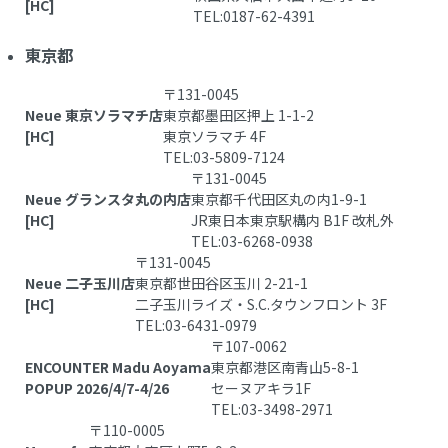
[HC]
TEL:0187-62-4391
東京都
〒131-0045
Neue 東京ソラマチ店
東京都墨田区押上 1-1-2
[HC]
東京ソラマチ 4F
TEL:03-5809-7124
〒131-0045
Neue グランスタ丸の内店
東京都千代田区丸の内1-9-1
[HC]
JR東日本東京駅構内 B1F 改札外
TEL:03-6268-0938
〒131-0045
Neue 二子玉川店
東京都世田谷区玉川 2-21-1
[HC]
二子玉川ライズ・S.C.タウンフロント 3F
TEL:03-6431-0979
〒107-0062
ENCOUNTER Madu Aoyama
東京都港区南青山5-8-1
POPUP 2026/4/7-4/26
セーヌアキラ1F
TEL:03-3498-2971
〒110-0005