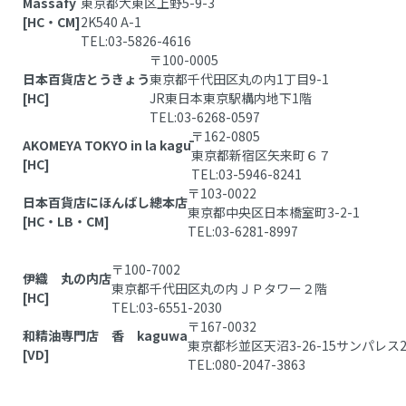
Massafy
東京都大東区上野5-9-3
[HC・CM]
2K540 A-1
TEL:03-5826-4616
〒100-0005
日本百貨店とうきょう
東京都千代田区丸の内1丁目9-1
[HC]
JR東日本東京駅構内地下1階
TEL:03-6268-0597
〒162-0805
AKOMEYA TOKYO in la kagū
東京都新宿区矢来町６７
[HC]
TEL:03-5946-8241
〒103-0022
日本百貨店にほんばし總本店
東京都中央区日本橋室町3-2-1
[HC・LB・CM]
TEL:03-6281-8997
〒100-7002
伊織 丸の内店
東京都千代田区丸の内ＪＰタワー２階
[HC]
TEL:03-6551-2030
〒167-0032
和精油専門店 香 kaguwa
東京都杉並区天沼3-26-15サンパレス2
[VD]
TEL:080-2047-3863