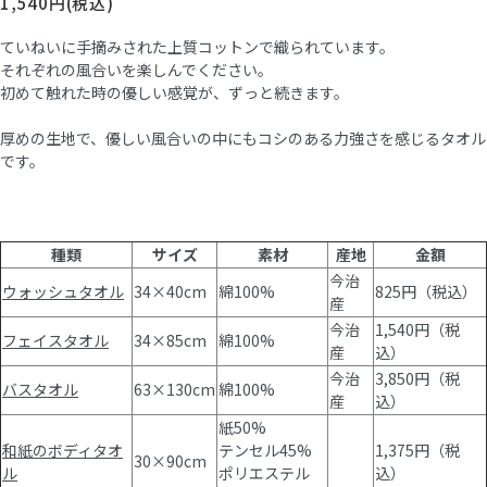
1,540円(税込)
ていねいに手摘みされた上質コットンで織られています。
それぞれの風合いを楽しんでください。
初めて触れた時の優しい感覚が、ずっと続きます。
厚めの生地で、優しい風合いの中にもコシのある力強さを感じるタオル
です。
種類
サイズ
素材
産地
金額
今治
ウォッシュタオル
34×40cm
綿100%
825円（税込）
産
今治
1,540円（税
フェイスタオル
34×85cm
綿100%
産
込）
今治
3,850円（税
バスタオル
63×130cm
綿100%
産
込）
紙50%
和紙のボディタオ
テンセル45%
1,375円（税
30×90cm
ル
ポリエステル
込）