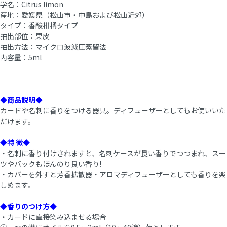
学名：Citrus limon
産地：愛媛県（松山市・中島および松山近郊）
タイプ：香酸柑橘タイプ
抽出部位：果皮
抽出方法：マイクロ波減圧蒸留法
内容量：5ml
◆商品説明◆
カードや名刺に香りをつける器具。ディフューザーとしてもお使いいた
だけます。
◆特 徴◆
・名刺に香り付けされますと、名刺ケースが良い香りでつつまれ、スー
ツやバックもほんのり良い香り!
・カバーを外すと芳香拡散器・アロマディフューザーとしても香りを楽
しめます。
◆香りのつけ方◆
・カードに直接染み込ませる場合