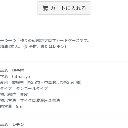
カートに入れる
一つ一つ手作りの砥部焼アロマカードケースです。
精油1本入。 (伊予柑、またはレモン)
品名：
伊予柑
学名：Citrus iyo
産地：愛媛県（松山市・中島および松山近郊）
タイプ：タンゴールタイプ
抽出部位：果皮
抽出方法：マイクロ波減圧蒸留法
内容量：5ml
品名：
レモン