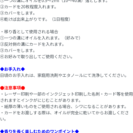
①一つの溝にオイルを0.5～2ml（10～40滴）落とします。
②カードを20枚程度入れます。
③カバーをします。
④乾けば出来上がりです。（1日程度）
・移り香として使用される場合
①一つの溝にオイルを入れます。（好みで）
②反対側の溝にカードを入れます。
③カバーをします。
④お好みで取り出してご使用ください。
◆お手入れ◆
日頃のお手入れは、家庭用洗剤やエタノールにて洗浄してください。
●注意事項●
・レーザー印刷や一部のインクジェット印刷した名刺・カード等を使用
されますとインクがにじむことがあります。
・紙厚の薄いものをご使用される場合、シワになることがあります。
・カードをお渡しする際は、オイルが完全に乾いてからお渡しくださ
い。
◆香りを長く楽しむためのワンポイント◆