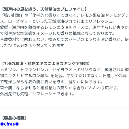
【瀬戸内の風を纏う、天然精油のプロファイル】
「強い刺激」や「化学的な香り」ではなく、レモン果皮油やレモングラ
ス、ローズマリーといった天然精油の力で心までリフレッシュ。
愛媛・瀬戸内を象徴するレモン果皮油をベースに、瀬戸内らしい爽やか
で穏やかな空気感をイメージした香りの構成となっております。
合成香料では味わえない、摘みたてのハーブのような奥深い香りが、使
うたびに気分を切り替えてくれます。
【7 種の和漢・植物エキスによるスキンケア発想】
カミツレ、トウキンセンカ、セイヨウオトギリソウなど、厳選された植
物エキスとヒアルロン酸Na を配合。冷やすだけでなく、日差しや冷房
で乾燥しがちな夏の肌に潤いを与え、健やかに保ちます。
首や腕になじませると柑橘精油の爽やかな香りがふんわり広がり、
外出先でも気軽にリフレッシュできます。
【製品の概要】
◆6free◆