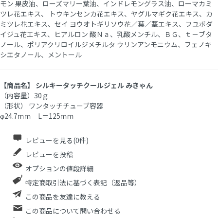
モン 果皮油、ローズマリー葉油、インドレモングラス油、ローマカミ
ツレ花エキス、 トウキンセンカ花エキス、ヤグルマギク花エキス、カ
ミツレ花エキス、セイ ヨウオトギリソウ花／葉／茎エキス、フユボダ
イジュ花エキス、ヒアルロン 酸Ｎａ、乳酸メンチル、ＢＧ、ｔ－ブタ
ノール、ポリアクリロイルジメチルタ ウリンアンモニウム、フェノキ
シエタノール、メントール
【商品名】 シルキータッチクールジェル みきゃん
（内容量）30ｇ
（形状） ワンタッチチューブ容器
φ24.7ｍｍ L＝125ｍｍ
レビューを見る(0件)
レビューを投稿
オプションの値段詳細
特定商取引法に基づく表記（返品等）
この商品を友達に教える
この商品について問い合わせる