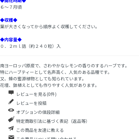
◆開花時期◆
６～７月頃
◆収穫◆
葉が大きくなってから順序よく収穫してください。
◆内容量◆
０．２ｍｌ詰（約２４０粒）入
南ヨーロッパ原産で、さわやかなレモンの香りのするハーブです。
特にハーブティーとして名声高く、人気のある品種です。
又、蜂の蜜源植物としても知られています。
花壇、鉢植えとしても作りやすく人気があります。
レビューを見る(0件)
レビューを投稿
オプションの値段詳細
特定商取引法に基づく表記（返品等）
この商品を友達に教える
この商品について問い合わせる