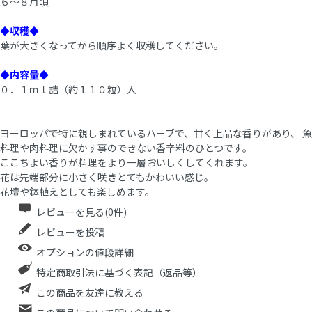
６～８月頃
◆収穫◆
葉が大きくなってから順序よく収穫してください。
◆内容量◆
０．１ｍｌ詰（約１１０粒）入
ヨーロッパで特に親しまれているハーブで、甘く上品な香りがあり、 魚
料理や肉料理に欠かす事のできない香辛料のひとつです。
ここちよい香りが料理をより一層おいしくしてくれます。
花は先端部分に小さく咲きとてもかわいい感じ。
花壇や鉢植えとしても楽しめます。
レビューを見る(0件)
レビューを投稿
オプションの値段詳細
特定商取引法に基づく表記（返品等）
この商品を友達に教える